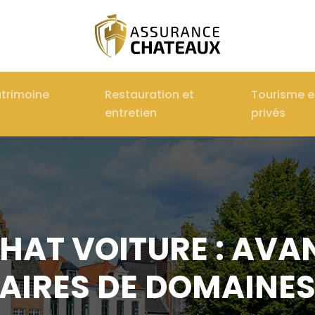
atrimoine
Restauration et
Tourisme 
entretien
privés
HAT VOITURE : AVA
TAIRES DE DOMAINE