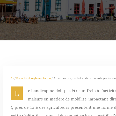
/
Fiscalité et réglementation
/ Aide handicap achat voiture : avantages fiscaux
Le handicap ne doit pas être un frein à l’activité agricole. Malheureusement, de nombreux agriculteurs en situation de handicap se retrouvent confrontés à des défis
majeurs en matière de mobilité, impactant dire
), près de 15% des agriculteurs présentent une forme de
cette réalité, il est crucial de connaître les dispositifs