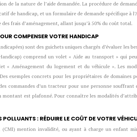
nction de la nature de l’aide demandée. La procédure de dema
atif de handicap, et un formulaire de demande spécifique à l’AG
 des frais d’aménagement, allant jusqu’à 50% du coût total.
N POUR COMPENSER VOTRE HANDICAP
capées) sont des guichets uniques chargés d’évaluer les beso
andicap) comprend un volet « Aide au transport » qui peut 
olet « Aménagement du logement et du véhicule ». Les moda
Des exemples concrets pour les propriétaires de domaines pou
n des commandes d’un tracteur pour une personne souffrant d
n montant est plafonné. Pour connaître les modalités d’attri
S POLLUANTS : RÉDUIRE LE COÛT DE VOTRE VÉHIC
on (CMI) mention invalidité, ou ayant à charge un enfant min