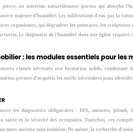
 pierre, un matériau naturellement poreux qui absorbe l’hu
 source majeure d’humidité. Les infiltrations d’eau par la t
cro-organismes, qui dégradent les peintures, les sculptures e
cturels. Le diagnostic de l’humidité dans une église requiert 
bilier : les modules essentiels pour le
numents classés nécessite une formation solide, combinant 
ation permet d’acquérir les outils nécessaires pour identifie
ER
uvre les diagnostics obligatoires : DPE, amiante, plomb, éle
 la santé et la sécurité des occupants. Toutefois, ces com
 aux murs anciens sans isolation. De même, la recherche d’ami