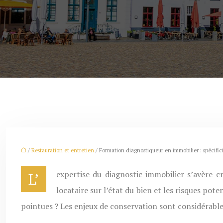
/
Restauration et entretien
/ Formation diagnostiqueur en immobilier : spécific
L’expertise du diagnostic immobilier s’avère cruciale pour toute transaction, en particulier pour les monuments classés. Ce processus informe l’acquéreur ou le
locataire sur l’état du bien et les risques p
pointues ? Les enjeux de conservation sont considérable