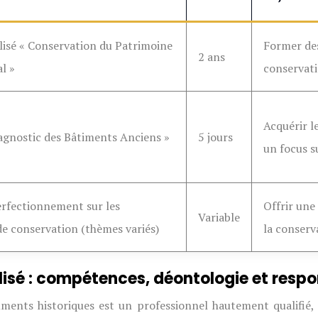
lisé « Conservation du Patrimoine
Former des
2 ans
l »
conservati
Acquérir l
agnostic des Bâtiments Anciens »
5 jours
un focus s
erfectionnement sur les
Offrir une
Variable
de conservation (thèmes variés)
la conserva
lisé : compétences, déontologie et respo
uments historiques est un professionnel hautement qualifié,